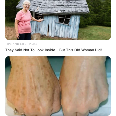
TIPS AND LIFE HACKS
They Said Not To Look Inside... But This Old Woman Did!