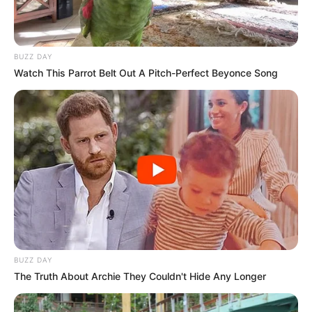
BUZZ DAY
Watch This Parrot Belt Out A Pitch-Perfect Beyonce Song
BUZZ DAY
The Truth About Archie They Couldn't Hide Any Longer