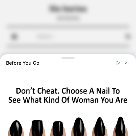
Skip
Sin harina
to
sin harina
content
Search
for:
Before You Go