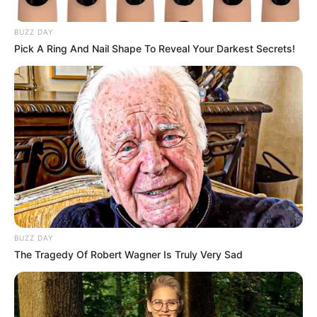
by:
Admin
BUZZ DAY
Pick A Ring And Nail Shape To Reveal Your Darkest Secrets!
Budín de zanahorias
(carrot cake salado)
BUZZ DAY
The Tragedy Of Robert Wagner Is Truly Very Sad