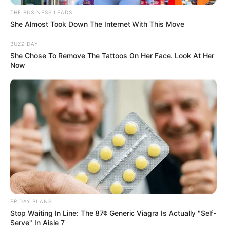
THE BUSINESS LEADS
She Almost Took Down The Internet With This Move
BUZZ DAY
She Chose To Remove The Tattoos On Her Face. Look At Her
Now
FRIDAY PLANS
Stop Waiting In Line: The 87¢ Generic Viagra Is Actually "Self-
1 cucharada de polvo de hornear
Serve" In Aisle 7