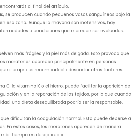
ncontrarás al final del artículo.
, se producen cuando pequeños vasos sanguíneos bajo la
en esa zona. Aunque la mayoría son inofensivos, hay
 enfermedades o condiciones que merecen ser evaluadas.
uelven más frágiles y la piel más delgada. Esto provoca que
i los moratones aparecen principalmente en personas
nque siempre es recomendable descartar otros factores.
na C, la vitamina K o el hierro, puede facilitar la aparición de
lación y en la reparación de los tejidos, por lo que cuando
dad. Una dieta desequilibrada podría ser la responsable.
 que dificultan la coagulación normal. Esto puede deberse a
das. En estos casos, los moratones aparecen de manera
r más tiempo en desaparecer.