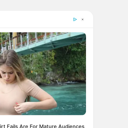
t Fails Are For Mature Audiences