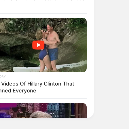
DAY
Videos Of Hillary Clinton That
nned Everyone