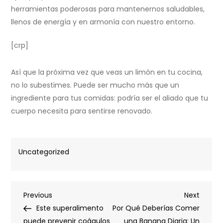
herramientas poderosas para mantenernos saludables,
llenos de energía y en armonía con nuestro entorno.
[crp]
Así que la próxima vez que veas un limón en tu cocina,
no lo subestimes. Puede ser mucho más que un
ingrediente para tus comidas: podría ser el aliado que tu
cuerpo necesita para sentirse renovado.
Uncategorized
Post
Previous
Next
Previous
Next
Post
Post
Este superalimento
Por Qué Deberías Comer
puede prevenir coágulos
una Banana Diaria: Un