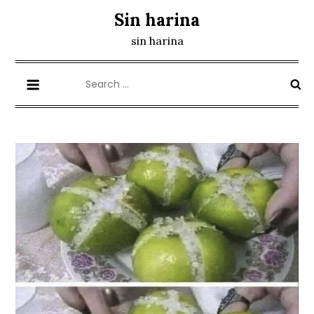
Skip
Sin harina
to
sin harina
content
Search
for: