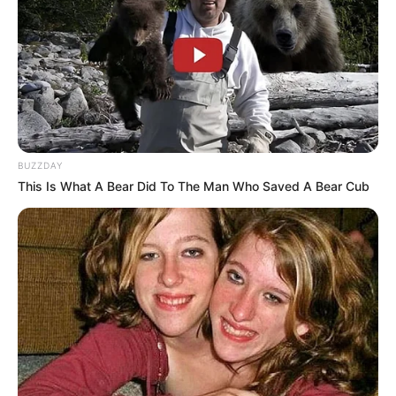
BUZZDAY
This Is What A Bear Did To The Man Who Saved A Bear Cub