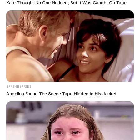
Kate Thought No One Noticed, But It Was Caught On Tape
Lo bueno es que existen formas naturales y efectivas de
mantener los dientes blancos y fuertes, sin necesidad de
recurrir siempre a tratamientos costosos o productos
con químicos agresivos. Con pequeños hábitos diarios,
algunos remedios caseros y una buena alimentación,
puedes lograr una sonrisa más luminosa y prevenir las
caries de manera segura.
BRAINBERRIES
Angelina Found The Scene Tape Hidden In His Jacket