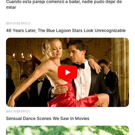
Cuando esta pareja comenzó a bailar, nadie pudo dejar de
con él durante unos 10 o 15 minutos, como si fuera un
mirar
enjuague bucal. Luego escúpelo y enjuágate la boca
con agua tibia.
BRAINBERRIES
Este antiguo truco ayurvédico no solo ayuda a
46 Years Later, The Blue Lagoon Stars Look Unrecognizable
eliminar bacterias, sino que también puede contribuir
a aclarar los dientes de manera natural si se hace
varias veces por semana.
Fresas y bicarbonato: una combinación sorprendente
Las fresas contienen ácido málico, una sustancia
natural que ayuda a eliminar manchas y devolver el
brillo a los dientes. Si se mezcla el puré de una fresa
madura con un poco de bicarbonato, se obtiene una
pasta blanqueadora suave. Solo hay que aplicarla
sobre los dientes, dejarla actuar por unos minutos y
BRAINBERRIES
enjuagar bien.
Sensual Dance Scenes We Saw In Movies
Eso sí, no conviene hacerlo a diario, ya que el ácido de
la fruta puede ser fuerte si se usa en exceso. Una o