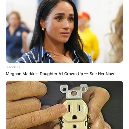
BUZZDAY
Meghan Markle's Daughter All Grown Up — See Her Now!