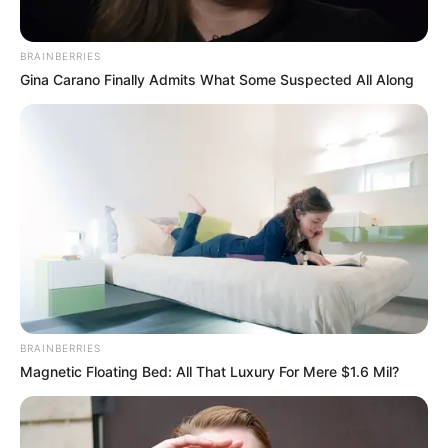
cada comida es esencial. También es importante
usar un cepillo de cerdas suaves y cambiarlo cada
BRAINBERRIES
tres meses.
Gina Carano Finally Admits What Some Suspected All Along
El hilo dental es otro paso clave que muchos olvidan.
Elimina restos de comida y bacterias que el cepillo no
alcanza, previniendo así la formación de placa, sarro y
caries.
Enjuagues naturales con agua oxigenada diluida
El agua oxigenada, usada con cuidado, puede actuar
como un blanqueador suave y un desinfectante
natural. Solo hay que mezclarla con agua en partes
iguales y usarla como enjuague durante unos 30
segundos, sin tragarla.
BRAINBERRIES
Este método ayuda a reducir bacterias y aclarar el
Magnetic Floating Bed: All That Luxury For Mere $1.6 Mil?
tono de los dientes gradualmente. Se recomienda
hacerlo una o dos veces por semana para evitar
irritaciones.