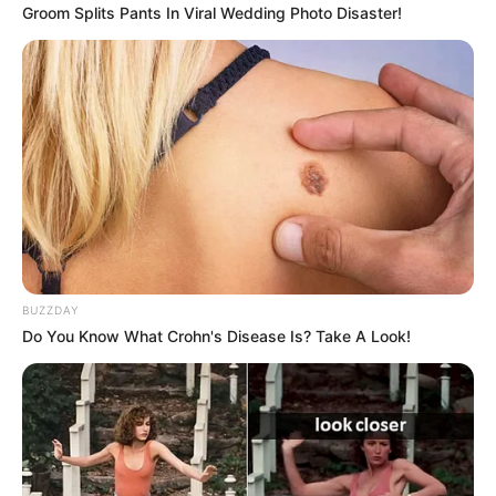
Groom Splits Pants In Viral Wedding Photo Disaster!
BUZZDAY
Do You Know What Crohn's Disease Is? Take A Look!
Una sonrisa blanca, limpia y fresca tiene un poder
enorme. No solo mejora la apariencia física, sino que