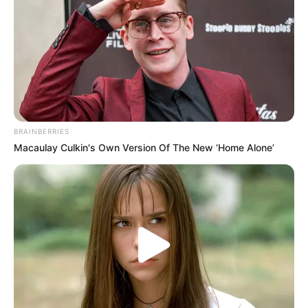
Alimentación: tu sonrisa también depende de lo que
comes
La salud bucal comienza desde adentro. Consumir
alimentos ricos en calcio, fósforo y vitamina D
fortalece los dientes y el esmalte. Los lácteos, los
vegetales de hoja verde, el pescado y las semillas son
grandes aliados.
BRAINBERRIES
Por otro lado, frutas como la manzana, la zanahoria o
Macaulay Culkin's Own Version Of The New ‘Home Alone’
el apio ayudan a limpiar los dientes de forma natural
gracias a su textura crujiente. Además, estimulan la
producción de saliva, que es el mejor protector
natural contra las bacterias.
Evita el exceso de azúcar
No hay duda de que el azúcar es el principal enemigo
de los dientes. Las bacterias de la boca se alimentan
de ella y producen ácidos que dañan el esmalte, lo
que abre la puerta a las caries.