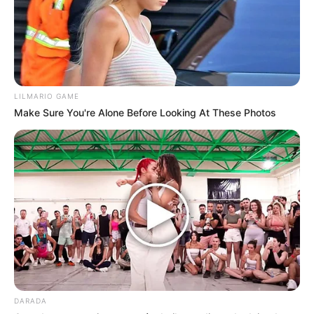
El poder del bicarbonato de sodio
El bicarbonato es uno de los aliados más antiguos y
conocidos para blanquear los dientes. Su leve efecto
abrasivo ayuda a eliminar manchas superficiales
causadas por alimentos, bebidas o tabaco. Para
LILMARIO GAME
usarlo, basta con mezclar una pizca con un poco de
Make Sure You're Alone Before Looking At These Photos
agua hasta formar una pasta y cepillarte con ella dos
o tres veces por semana.
Eso sí, no hay que exagerar: usarlo en exceso puede
desgastar el esmalte dental. Lo ideal es alternarlo con
tu pasta de dientes habitual y mantener una buena
técnica de cepillado.
Aceite de coco: el truco del “oil pulling”
El aceite de coco tiene propiedades antibacterianas
que ayudan a reducir la placa y mejorar la salud de las
encías. El método es muy sencillo: toma una
DARADA
cucharada de aceite de coco virgen y haz enjuagues