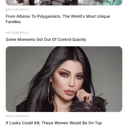
BRAINBERRIES
Tu sonrisa es una carta de presentación, y cuidarla no
From Albinos To Polygamists: The World's Most Unique
solo mejora tu imagen, sino también tu bienestar
Families
general. Unos dientes fuertes y limpios te permitirán
BRAINBERRIES
disfrutar de los alimentos, hablar con confianza y
Some Moments Got Out Of Control Quickly
mantener una salud más completa.
BRAINBERRIES
If Looks Could Kill, These Women Would Be On Top