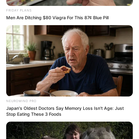
FRIDAY PLANS
Men Are Ditching $80 Viagra For This 87¢ Blue Pill
NEUROMIND PRO
Japan's Oldest Doctors Say Memory Loss Isn't Age: Just
Stop Eating These 3 Foods