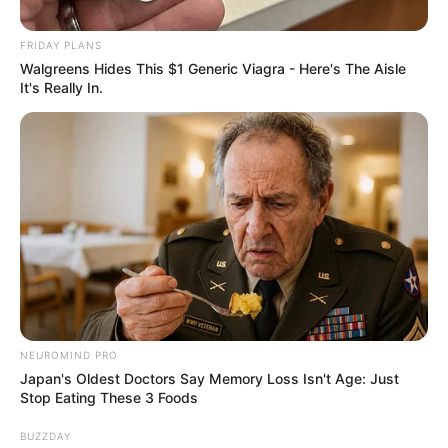
FRIDAY PLANS
Walgreens Hides This $1 Generic Viagra - Here's The Aisle
It's Really In.
by:
Admin
Cómo blanquear los
dientes y prevenir las
caries de forma natural:
trucos y consejos que
realmente funcionan
NEUROMIND PRO
Japan's Oldest Doctors Say Memory Loss Isn't Age: Just
Stop Eating These 3 Foods
BUZZDAY