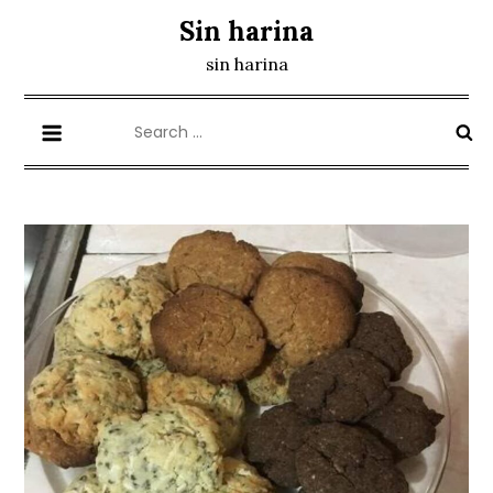
Skip
Sin harina
to
sin harina
content
Search
for: