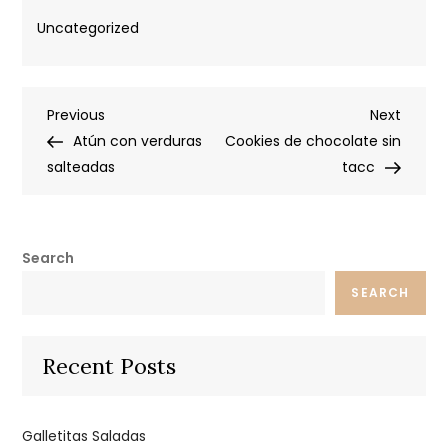
Uncategorized
Post
Previous
Next
Previous
Next
Post
Post
Atún con verduras
Cookies de chocolate sin
navigation
salteadas
tacc
Search
SEARCH
Recent Posts
Galletitas Saladas