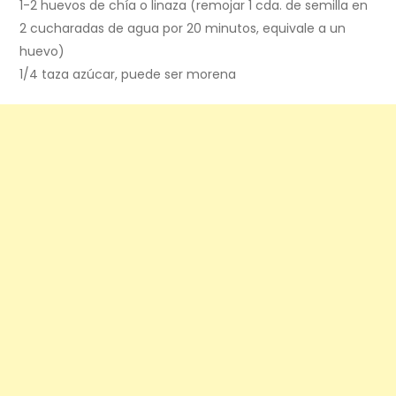
1-2 huevos de chía o linaza (remojar 1 cda. de semilla en
2 cucharadas de agua por 20 minutos, equivale a un
huevo)
1/4 taza azúcar, puede ser morena