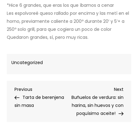
*Hice 6 grandes, que eras los que íbamos a cenar
Les espolvoreé queso rallado por encima y las metí en el
horno, previamente caliente a 200º durante 20′ y 5’+ a
250º solo grill, para que cogiera un poco de color
Quedaron grandes, sí, pero muy ricas.
Uncategorized
Post
Previous
Next
Previous
Next
Post
Post
Tarta de berenjena
Buñuelos de verdura: sin
navigation
sin masa
harina, sin huevos y con
poquísimo aceite!