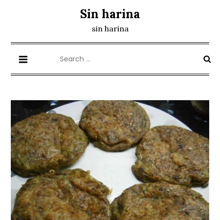
Skip
Sin harina
to
sin harina
content
Search
for: