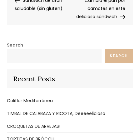
Sándwich de atún
Cambia el pan por
navigation
saludable (sin gluten)
camotes en este
delicioso sándwich
Search
SEARCH
Recent Posts
Coliflor Mediterránea
TIMBAL DE CALABAZA Y RICOTA, Deeeeelicioso
CROQUETAS DE ARVEJAS!
TORTITAS DE BRÓCOLI