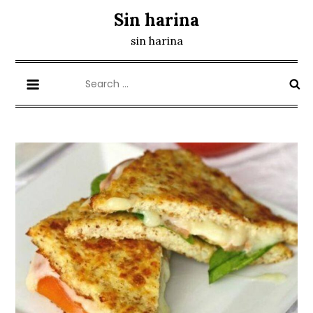
Skip
Sin harina
to
sin harina
content
Search
for: