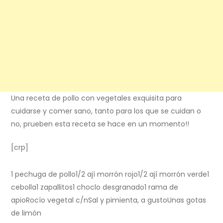
Una receta de pollo con vegetales exquisita para
cuidarse y comer sano, tanto para los que se cuidan o
no, prueben esta receta se hace en un momento!!
[crp]
1 pechuga de pollo1/2 ají morrón rojo1/2 ají morrón verde1
cebolla1 zapallitos1 choclo desgranado1 rama de
apioRocío vegetal c/nSal y pimienta, a gustoUnas gotas
de limón