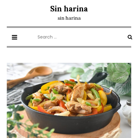
Skip
Sin harina
to
sin harina
content
Search
for: