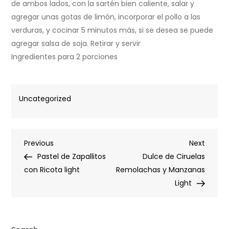
de ambos lados, con la sartén bien caliente, salar y
agregar unas gotas de limón, incorporar el pollo a las
verduras, y cocinar 5 minutos más, si se desea se puede
agregar salsa de soja. Retirar y servir
Ingredientes para 2 porciones
Uncategorized
Post
Previous
Next
Previous
Next
Post
Post
Pastel de Zapallitos
Dulce de Ciruelas
navigation
con Ricota light
Remolachas y Manzanas
Light