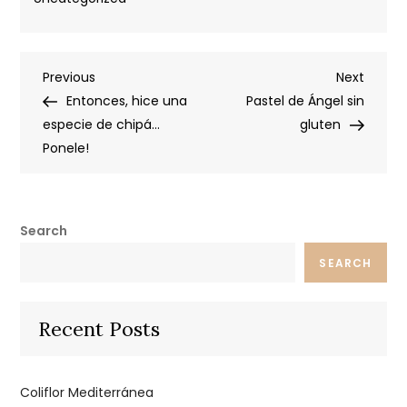
Post
Previous
Next
Previous
Next
Post
Post
Entonces, hice una
Pastel de Ángel sin
navigation
especie de chipá…
gluten
Ponele!
Search
SEARCH
Recent Posts
Coliflor Mediterránea