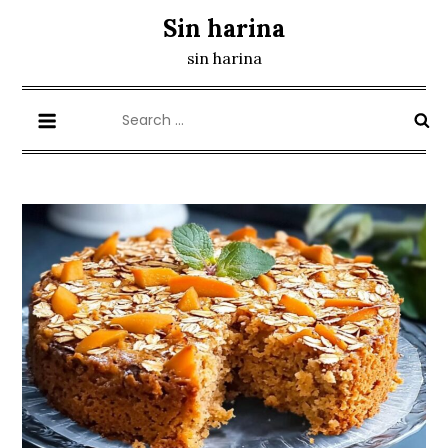
Skip
Sin harina
to
sin harina
content
Search
for: