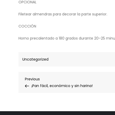
OPCIONAL
Filetear almendras para decorar la parte superior.
COCCIÓN
Horno precalentado a 180 grados durante 20–25 minuto
Uncategorized
Post
Previous
Previous
Post
¡Pan fácil, económico y sin harina!
navigation