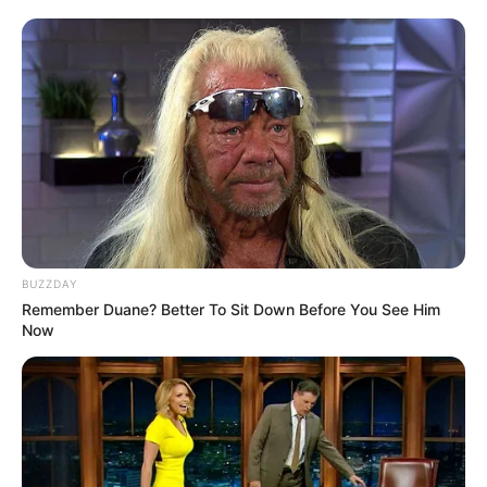
1 1/2 libras carne molida (res, cerdo, pavo) sin grasa
1 cebolla cabezona blanca (de huevo) picada
3 dientes ajos picados
BUZZDAY
[crp]
Remember Duane? Better To Sit Down Before You See Him
Now