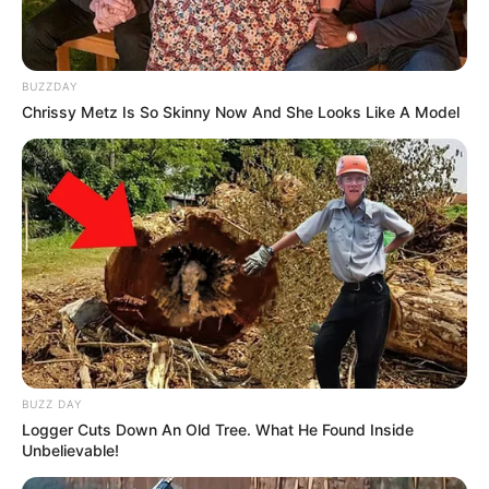
BUZZDAY
Chrissy Metz Is So Skinny Now And She Looks Like A Model
BUZZ DAY
Logger Cuts Down An Old Tree. What He Found Inside
Unbelievable!