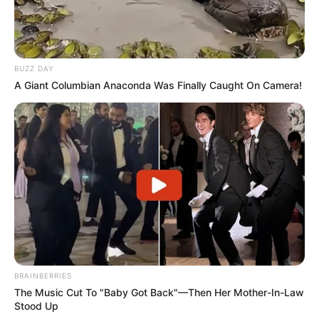
BUZZ DAY
A Giant Columbian Anaconda Was Finally Caught On Camera!
BRAINBERRIES
The Music Cut To "Baby Got Back"—Then Her Mother-In-Law
Stood Up