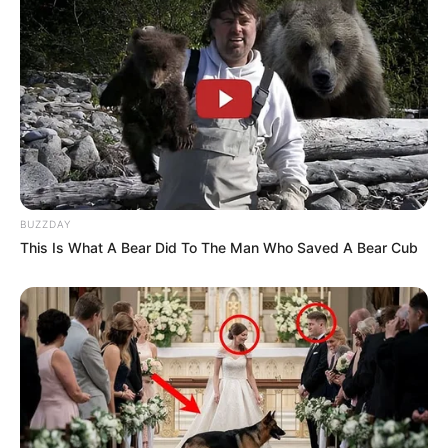
BUZZDAY
This Is What A Bear Did To The Man Who Saved A Bear Cub