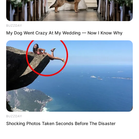
BUZZDAY
My Dog Went Crazy At My Wedding — Now I Know Why
BUZZDAY
Shocking Photos Taken Seconds Before The Disaster