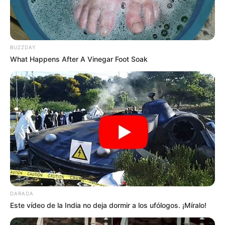
BUZZDAY
What Happens After A Vinegar Foot Soak
DARADA
Este vídeo de la India no deja dormir a los ufólogos. ¡Míralo!