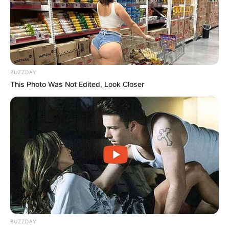
BUZZDAY
This Photo Was Not Edited, Look Closer
perejil (hojas) picadas al gusto
2 huevos batidos
sal y pimienta al gusto
BUZZDAY