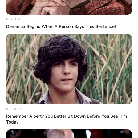
BUZZDAY
Dementia Begins When A Person Says This Sentence!
BUZZDAY
Remember Albert? You Better Sit Down Before You See Him
Today