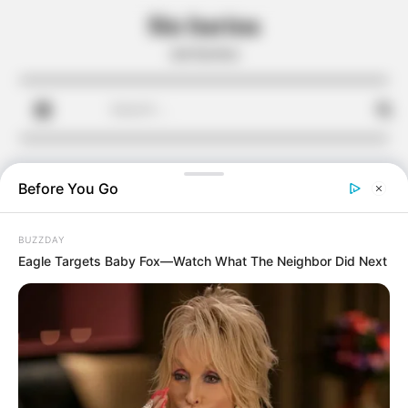
Skip
Sin harina
to
sin harina
content
Search
for:
Before You Go
BUZZDAY
Eagle Targets Baby Fox—Watch What The Neighbor Did Next