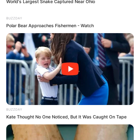
World's Largest Snake Captured Near Ohio
vegetales como pimentón, apio o zanahoria al sartén.
También pueden agregar salsa negrita u otro tipo de
BUZZDAY
salsa para carne a la mezcla si quieren más sabor.
Polar Bear Approaches Fishermen - Watch
BUZZDAY
Kate Thought No One Noticed, But It Was Caught On Tape