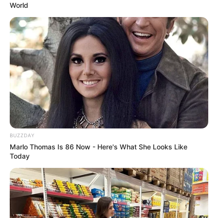
World
1/2 taza salsa de tomate (tomato sauce)
3/4 taza pan rallado panko o avena en hojuelas
BUZZDAY
hierbas al gusto (tomillo, orégano, perejil, albahaca)
Marlo Thomas Is 86 Now - Here's What She Looks Like
Today