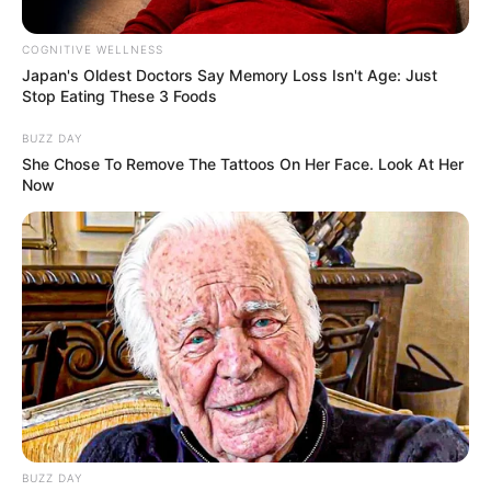
COGNITIVE WELLNESS
Japan's Oldest Doctors Say Me​mory Lo​ss Isn't Age: Just
Stop Eating These 3 Foods
by:
Admin
BUZZ DAY
HAMBURGUESA
She Chose To Remove The Tattoos On Her Face. Look At Her
Now
PROTEICA DE ARROZ,
LENTEJA Y REMOLACHA
BUZZ DAY