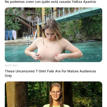
No podemos creer con quién está casada Yalitza Aparicio
este momento ya deberían haber desprendido
mucílagos en forma de gel), los condimentos, el humo
líquido (solo unas gotas!), el perejil cortado bien chiquito
y el aceite de oliva. Mezclar bien hasta integrar todos los
ingredientes.
6) Formar las hamburguesas con la mano o con la
ayuda de un molde y cocinar
BUZZ DAY
These Uncensored T-Shirt Fails Are For Mature Audiences
Only