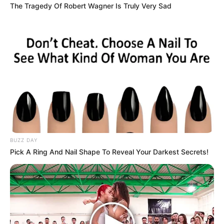
The Tragedy Of Robert Wagner Is Truly Very Sad
1/2 Taza de Arroz integral
BUZZ DAY
1/2 Taza de Lentejas
Pick A Ring And Nail Shape To Reveal Your Darkest Secrets!
3 Remolachas pequeñas
[crp]