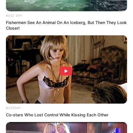
BUZZ DAY
Fishermen See An Animal On An Iceberg, But Then They Look
Closer!
BUZZDAY
Co-stars Who Lost Control While Kissing Each Other