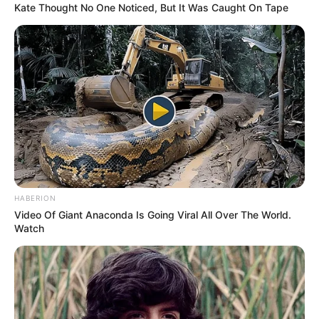
Kate Thought No One Noticed, But It Was Caught On Tape
HABERION
Video Of Giant Anaconda Is Going Viral All Over The World.
1 Cebolla
Watch
1 diente de Ajo
2 cdas. de Avena extra fina