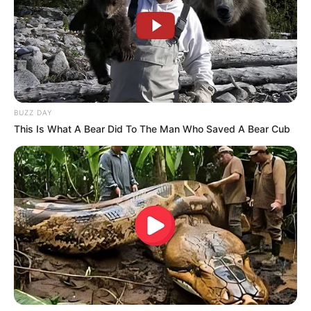
BUZZ DAY
This Is What A Bear Did To The Man Who Saved A Bear Cub