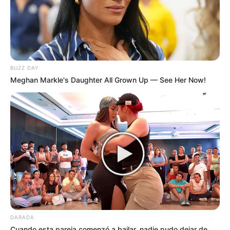
BUZZ DAY
Meghan Markle's Daughter All Grown Up — See Her Now!
DARADA
Cuando esta pareja comenzó a bailar, nadie pudo dejar de