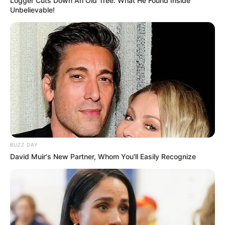
Logger Cuts Down An Old Tree. What He Found Inside
Unbelievable!
BUZZ DAY
David Muir's New Partner, Whom You'll Easily Recognize