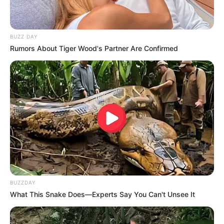
BUZZ DAY
Rumors About Tiger Wood's Partner Are Confirmed
BUZZDAY
What This Snake Does—Experts Say You Can't Unsee It