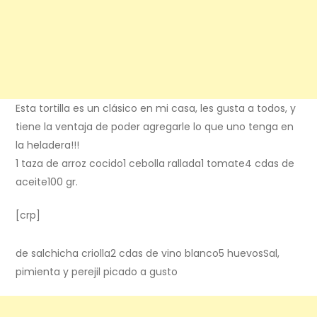
Esta tortilla es un clásico en mi casa, les gusta a todos, y
tiene la ventaja de poder agregarle lo que uno tenga en
la heladera!!!
1 taza de arroz cocido1 cebolla rallada1 tomate4 cdas de
aceite100 gr.
[crp]
de salchicha criolla2 cdas de vino blanco5 huevosSal,
pimienta y perejil picado a gusto