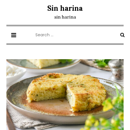
Skip
Sin harina
to
sin harina
content
Search
for: