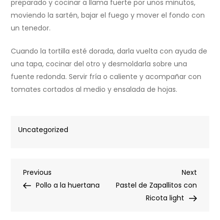
preparado y cocinar a llama fuerte por unos minutos,
moviendo la sartén, bajar el fuego y mover el fondo con
un tenedor.
Cuando la tortilla esté dorada, darla vuelta con ayuda de
una tapa, cocinar del otro y desmoldarla sobre una
fuente redonda. Servir fría o caliente y acompañar con
tomates cortados al medio y ensalada de hojas.
Uncategorized
Post
Previous
Next
Previous
Next
Post
Post
Pollo a la huertana
Pastel de Zapallitos con
navigation
Ricota light