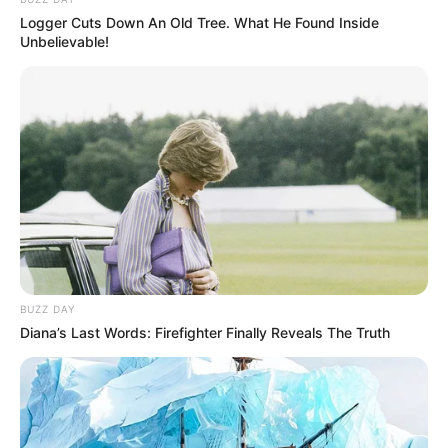
Logger Cuts Down An Old Tree. What He Found Inside
Unbelievable!
BUZZ DAY
Diana’s Last Words: Firefighter Finally Reveals The Truth