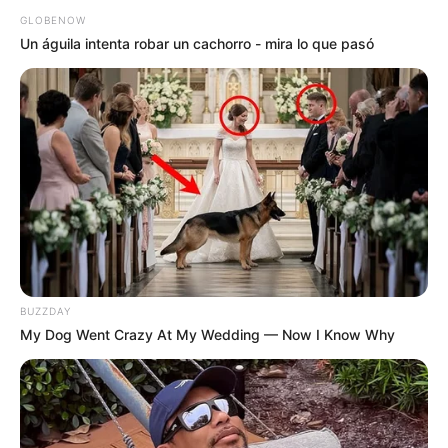
GLOBENOW
Un águila intenta robar un cachorro - mira lo que pasó
BUZZDAY
My Dog Went Crazy At My Wedding — Now I Know Why