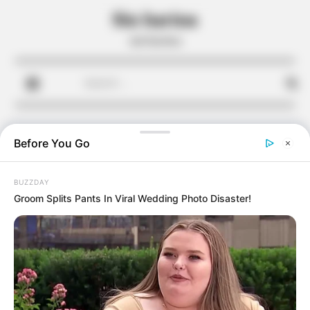
Skip
Sin harina
to
sin harina
content
Search
for:
Before You Go
BUZZDAY
Groom Splits Pants In Viral Wedding Photo Disaster!