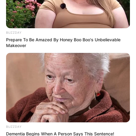
by:
Admin
BUZZDAY
Prepare To Be Amazed By Honey Boo Boo's Unbelievable
PAN DE MOLDE
Makeover
INTEGRAL
BUZZDAY
Dementia Begins When A Person Says This Sentence!