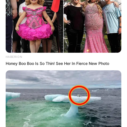
HABERION
Honey Boo Boo Is So Thin! See Her In Fierce New Photo