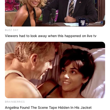
BUZZ DAY
Viewers had to look away when this happened on live tv
1,5 gr de levadura de panadero seca o la punta de una
cucharilla de postre
INGREDIENTES para molde de 10×20 (para el resto)
BRAINBERRIES
Angelina Found The Scene Tape Hidden In His Jacket