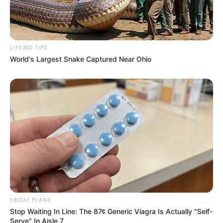
LIFE360 TIPS
World's Largest Snake Captured Near Ohio
FRIDAY PLANS
Stop Waiting In Line: The 87¢ Generic Viagra Is Actually "Self-
Serve" In Aisle 7