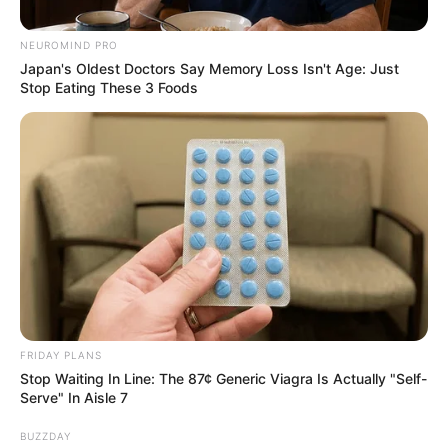
NEUROMIND PRO
by:
Admin
Japan's Oldest Doctors Say Memory Loss Isn't Age: Just
Stop Eating These 3 Foods
Se enluta el ambiente tras
el reciente triunfo de
Fátima Bosch en Miss
Universo
FRIDAY PLANS
Stop Waiting In Line: The 87¢ Generic Viagra Is Actually "Self-
Serve" In Aisle 7
BUZZDAY