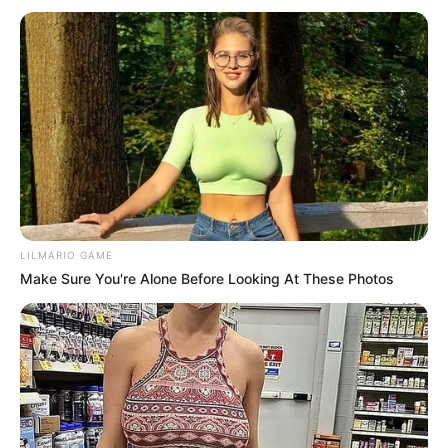
IMPORTANTE: El video relacionado a esta historia lo
LILMARIO GAME
encontrarás al final del artículo.
Make Sure You're Alone Before Looking At These Photos
El primer golpe mediático llegó apenas horas después de
su coronación, cuando varios medios reportaron la
inesperada muerte de un ser muy cercano a la reina. La
noticia cayó como un jarro de agua fría entre sus
seguidores, quienes no lograban comprender cómo la
vida podía entrelazar de forma tan abrupta uno de sus