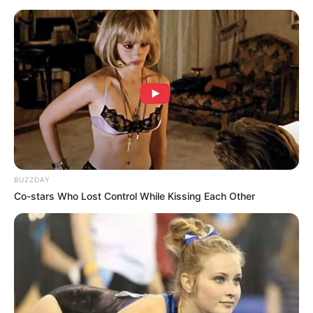
con una producción que rozaba lo cinematográfico.
Todo parecía fluir de manera natural: la coronación, la
emoción, las lágrimas, los abrazos, el confeti cayendo
como lluvia dorada. Sin embargo, mientras ella sostenía
la corona con orgullo, en su país de origen y en varios
rincones del mundo ya se empezaban a escuchar
murmullos que presagiaban que esta historia no sería
tan sencilla ni tan colorida como se esperaba.
BUZZDAY
Co-stars Who Lost Control While Kissing Each Other