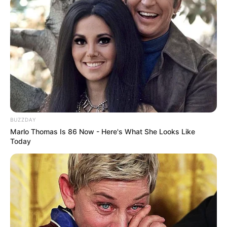
BUZZDAY
Marlo Thomas Is 86 Now - Here's What She Looks Like
Today