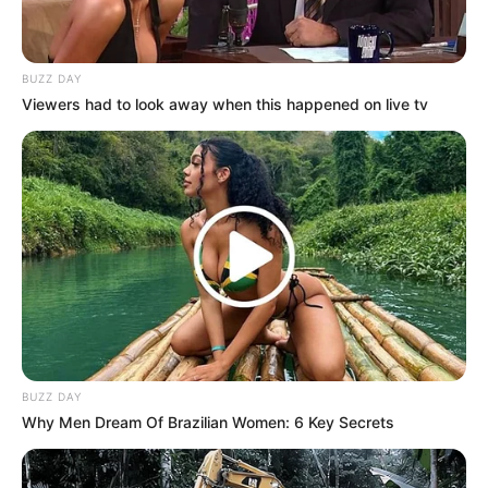
BUZZ DAY
Viewers had to look away when this happened on live tv
BUZZ DAY
Why Men Dream Of Brazilian Women: 6 Key Secrets