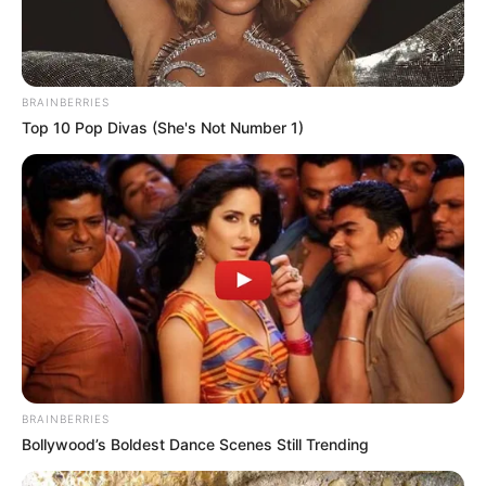
De hecho, eso es lo que la hace tan efectiva. Las obreras
llevan el cebo envenenado (aunque totalmente natural
y seguro para las personas) hasta el nido, donde lo
comparten con el resto, incluyendo a la reina. En
BRAINBERRIES
cuestión de días, toda la colonia desaparece, y el
Top 10 Pop Divas (She's Not Number 1)
problema se resuelve desde la raíz.
[crp]
Los ingredientes que necesitas son simples y
económicos:
Bicarbonato de sodio
Azúcar blanca o miel
BRAINBERRIES
Agua
Bollywood’s Boldest Dance Scenes Still Trending
Un pequeño recipiente o tapa plástica