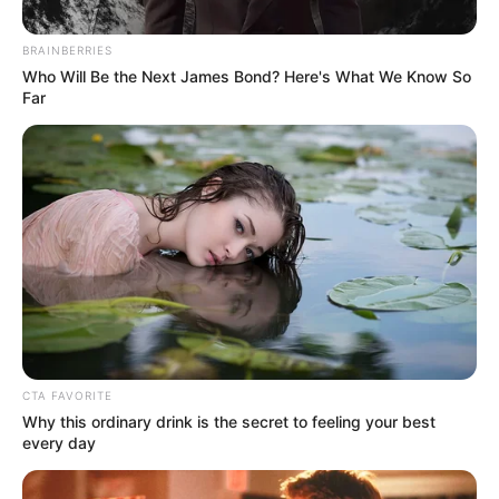
BRAINBERRIES
Who Will Be the Next James Bond? Here's What We Know So
Far
by:
Admin
La trampa casera que
elimina las hormigas para
siempre sin usar pesticidas
CTA FAVORITE
Why this ordinary drink is the secret to feeling your best
every day