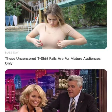
BUZZ DAY
These Uncensored T-Shirt Fails Are For Mature Audiences
Only