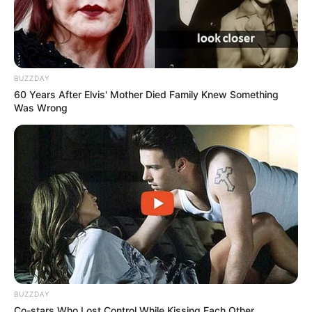
BUZZDAY
60 Years After Elvis' Mother Died Family Knew Something
Was Wrong
BUZZDAY
Co-stars Who Lost Control While Kissing Each Other