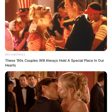
BRAINBERRIES
These '90s Couples Will Always Hold A Special Place In Our
Hearts
Si alguna vez has visto una fila interminable de hormigas
marchando por tu cocina, el baño o el jardín, sabes lo
desesperante que puede ser. Son pequeñas, pero
cuando invaden un espacio, parecen multiplicarse de la
nada. Y lo peor es que, aunque limpies, cambies los
alimentos de lugar o uses insecticidas, siempre vuelven.
Pero lo que muchos no saben es que existen trampas