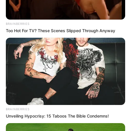
naturales, económicas y muy efectivas que pueden
acabar con las hormigas desde la raíz, sin necesidad de
usar productos tóxicos ni dañar el medio ambiente.
BRAINBERRIES
Too Hot For TV? These Scenes Slipped Through Anyway
[crp]
BRAINBERRIES
Unveiling Hypocrisy: 15 Taboos The Bible Condemns!