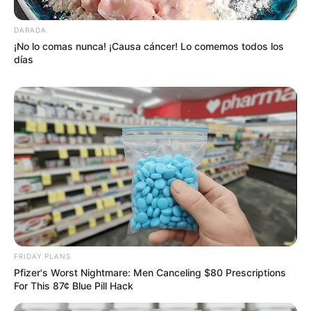
DARADA
¡No lo comas nunca! ¡Causa cáncer! Lo comemos todos los
días
FRIDAY PLANS
Pfizer's Worst Nightmare: Men Canceling $80 Prescriptions
For This 87¢ Blue Pill Hack