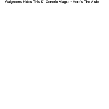
Walgreens Hides This $1 Generic Viagra - Here's The Aisle
It's Really In.
FRIDAY PLANS
Men Are Ditching $80 Viagra For This 87¢ Blue Pill