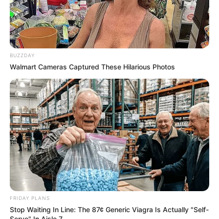
BUZZDAY
Walmart Cameras Captured These Hilarious Photos
FRIDAY PLANS
Stop Waiting In Line: The 87¢ Generic Viagra Is Actually "Self-
Serve" In Aisle 7