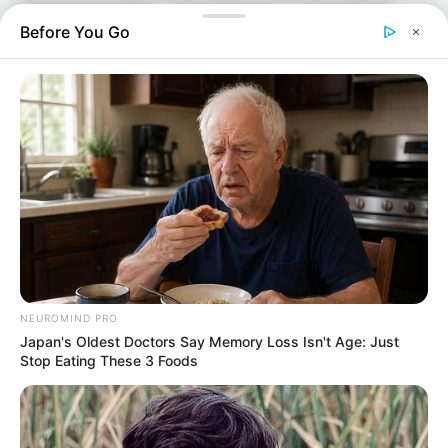
tazas de porcelana. Cada una tiene un estilo distinto,
una historia diferente y una energía particular. No son
Before You Go
solo objetos: representan formas de ver el mundo.
NEUROMIND PRO
Japan's Oldest Doctors Say Memory Loss Isn't Age: Just
Stop Eating These 3 Foods