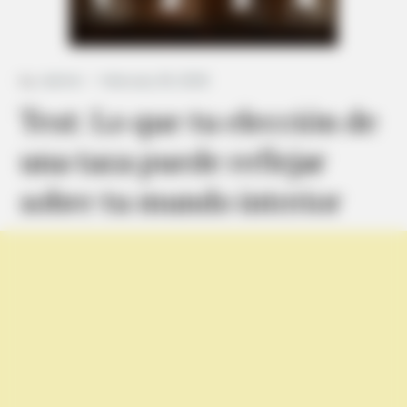
by:
Admin
Test: Lo que tu elección de
una taza puede reflejar
sobre tu mundo interior