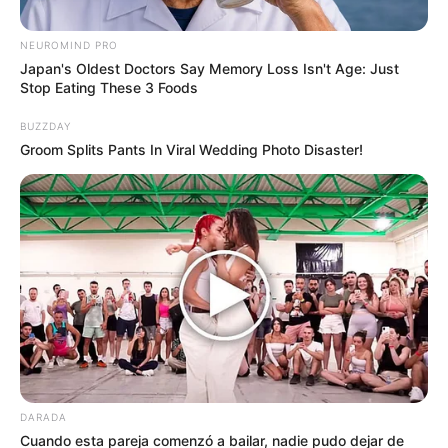
NEUROMIND PRO
Japan's Oldest Doctors Say Memory Loss Isn't Age: Just
by:
Admin
Stop Eating These 3 Foods
La policía dijo a mis padres
BUZZDAY
Groom Splits Pants In Viral Wedding Photo Disaster!
que mi hermana gemela se
había ido, pero sesenta y
ocho años después, me
encontré de pie frente a
una mujer que se parecía
exactamente a mí
DARADA
Cuando esta pareja comenzó a bailar, nadie pudo dejar de