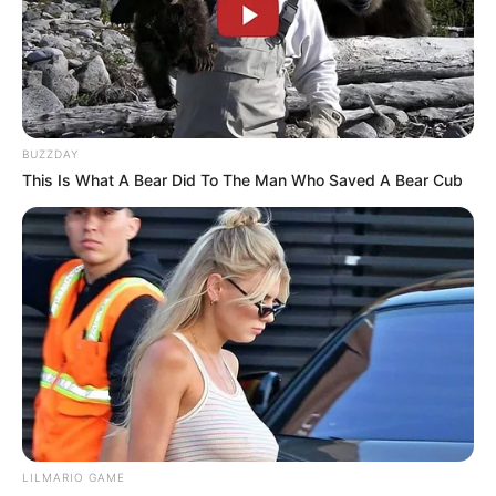
BUZZDAY
This Is What A Bear Did To The Man Who Saved A Bear Cub
LILMARIO GAME