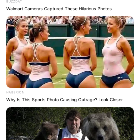
BUZZDAY
Me llamo Ruth. Tengo 73 años y toda mi vida ha estado
Walmart Cameras Captured These Hilarious Photos
marcada por una ausencia silenciosa con la forma de
una niña llamada Clara.
Clara era mi hermana. Teníamos cinco años cuando
desapareció.
HABERION
Why Is This Sports Photo Causing Outrage? Look Closer