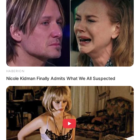
mis padres.
En el fondo, encontré un expediente de adopción
fechado cinco años antes de mi nacimiento.
Mi madre figuraba como la madre biológica.
Había una nota escrita a mano por ella.
En esa carta explicaba que, siendo joven y soltera, fue
HABERION
obligada a entregar a su primera hija. Nunca le
Nicole Kidman Finally Admits What We All Suspected
permitieron sostenerla en brazos. Le dijeron que debía
olvidarla y no volver a hablar del tema.
Pero nunca la olvidó.
La verdad confirmada
Le envié todo a Helen.
Hicimos una prueba de ADN.