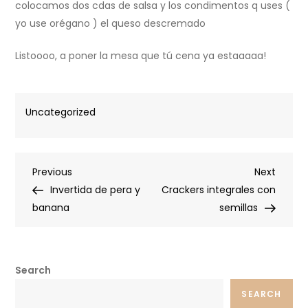
colocamos dos cdas de salsa y los condimentos q uses (
yo use orégano ) el queso descremado
Listoooo, a poner la mesa que tú cena ya estaaaaa!
Uncategorized
Post
Previous
Next
Previous
Next
Post
Post
Invertida de pera y
Crackers integrales con
navigation
banana
semillas
Search
SEARCH