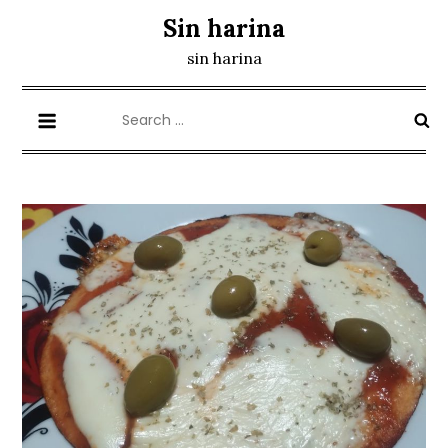
Skip
Sin harina
to
sin harina
content
Search
for: