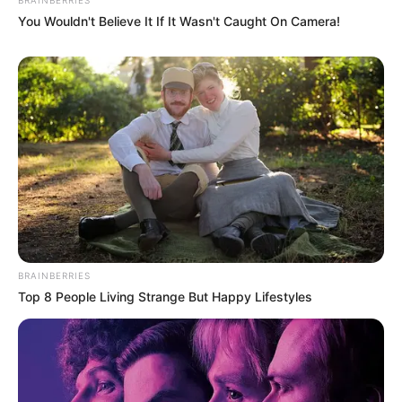
escuchar al cuerpo y comenzar con dosis pequeñas
You Wouldn't Believe It If It Wasn't Caught On Camera!
para ver cómo responde.
En cuanto al control del peso, la espirulina no es una
pastilla mágica para adelgazar, pero puede ser una
buena aliada. Su alto contenido de proteínas ayuda a
generar sensación de saciedad, lo que puede reducir el
deseo de comer en exceso. Además, al aportar
nutrientes clave, puede ayudar a evitar antojos
relacionados con deficiencias nutricionales. Integrada en
una dieta balanceada, puede apoyar objetivos de control
de peso de manera natural.
BRAINBERRIES
Top 8 People Living Strange But Happy Lifestyles
Otro beneficio interesante es su relación con la salud
cardiovascular. Diversos estudios han observado que la
espirulina puede ayudar a mantener niveles saludables
de colesterol y triglicéridos. Esto, combinado con una
alimentación adecuada y actividad física, puede