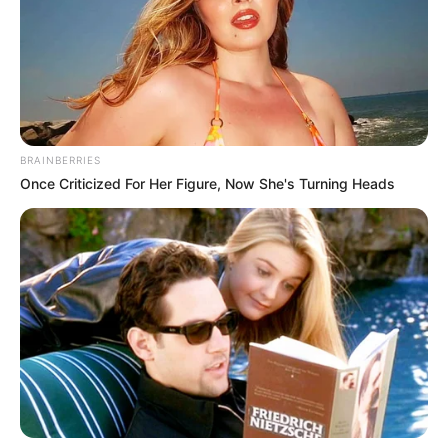
moderno ni un suplemento creado en laboratorio. Se
trata de una microalga que ha sido consumida desde
hace siglos en distintas culturas. Hoy, con el ritmo de
vida acelerado que llevamos, ha ganado protagonismo
porque ofrece una forma práctica de concentrar
nutrientes en pequeñas dosis. No promete milagros, pero
BRAINBERRIES
sí puede ser una aliada real cuando se usa de manera
Once Criticized For Her Figure, Now She's Turning Heads
consciente y constante.