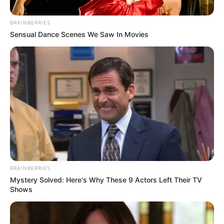
BRAINBERRIES
Sensual Dance Scenes We Saw In Movies
by:
Admin
Beneficios de ingerir
espirulina
BRAINBERRIES
Mystery Solved: Here's Why These 9 Actors Left Their TV
Shows