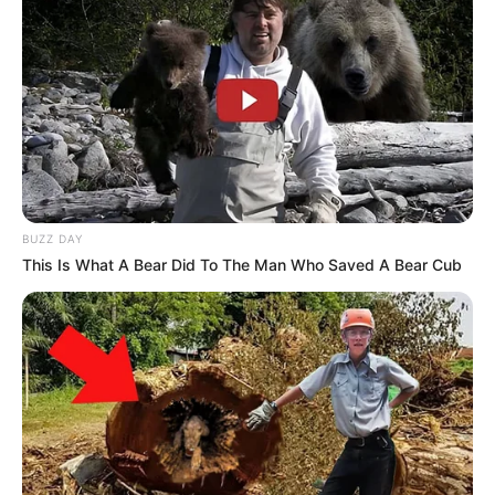
BUZZ DAY
This Is What A Bear Did To The Man Who Saved A Bear Cub