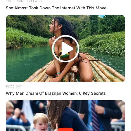
THE BUSINESS LEADS
She Almost Took Down The Internet With This Move
BUZZ DAY
Why Men Dream Of Brazilian Women: 6 Key Secrets