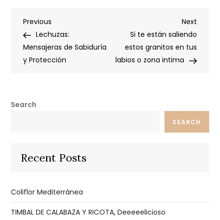
Post
Previous
Next
Previous
Next
Post
Post
Lechuzas:
Si te están saliendo
navigation
Mensajeras de Sabiduría
estos granitos en tus
y Protección
labios o zona intima
Search
SEARCH
Recent Posts
Coliflor Mediterránea
TIMBAL DE CALABAZA Y RICOTA, Deeeeelicioso