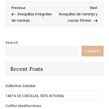
Post
Previous
Next
Previous
Next
Post
Post
Rosquillas integrales
Rosquillas de naranja y
navigation
de naranja
cacao fitness
Search
SEARCH
Recent Posts
Galletitas Saladas
TARTA DE CEBOLLAS, 100% INTEGRAL
Coliflor Mediterránea