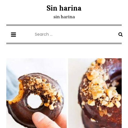
Skip
Sin harina
to
sin harina
content
Search
for: