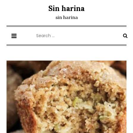
Skip
Sin harina
to
sin harina
content
Search
for: