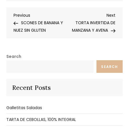
Post
Previous
Next
Previous
Next
Post
Post
SCONES DE BANANA Y
TORTA INVERTIDA DE
navigation
NUEZ SIN GLUTEN
MANZANA Y AVENA
Search
SEARCH
Recent Posts
Galletitas Saladas
TARTA DE CEBOLLAS, 100% INTEGRAL