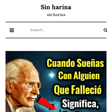
Skip
Sin harina
to
sin harina
content
Search
for: