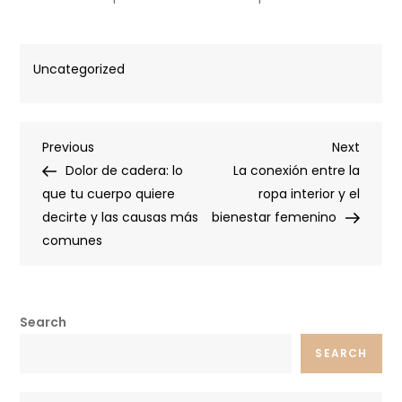
Uncategorized
Post
Previous
Next
Previous
Next
Post
Post
Dolor de cadera: lo
La conexión entre la
navigation
que tu cuerpo quiere
ropa interior y el
decirte y las causas más
bienestar femenino
comunes
Search
SEARCH