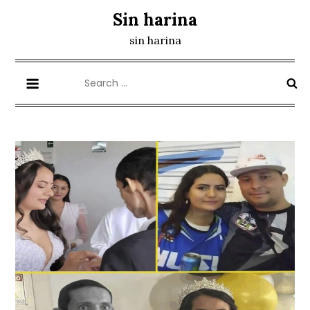
Skip
Sin harina
to
sin harina
content
Search
for: