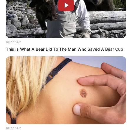
organismo. Cambios en su aspecto, textura,
temperatura o sensibilidad pueden revelar que algo no
anda bien, incluso antes de que aparezcan síntomas
más graves.
[crp]
BUZZDAY
This Is What A Bear Did To The Man Who Saved A Bear Cub
BUZZDAY