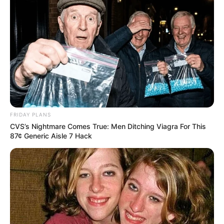
especialmente si se trata de un problema circulatorio
o neurológico.
Manchas oscuras o heridas que no cicatrizan
Las manchas o úlceras en los pies que no sanan
pueden ser una señal de alerta seria. En personas con
diabetes, este tipo de lesiones puede derivar en
infecciones si no se tratan adecuadamente. También
podrían indicar problemas vasculares, donde la
sangre no llega correctamente a las extremidades.
FRIDAY PLANS
Mantener una buena higiene, revisar los pies todos los
CVS’s Nightmare Comes True: Men Ditching Viagra For This
días y usar calzado cómodo y transpirable son
87¢ Generic Aisle 7 Hack
medidas esenciales. Pero lo más importante es acudir
a un especialista si notas una herida que tarda más
de lo normal en sanar.
Picazón constante o descamación entre los dedos
La picazón entre los dedos suele ser una señal de
infección por hongos, conocida popularmente como