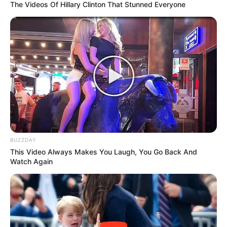
aprender a interpretarlas puede ayudarte a detectar
The Videos Of Hillary Clinton That Stunned Everyone
problemas de salud antes de que se agraven.
BUZZDAY
This Video Always Makes You Laugh, You Go Back And
Watch Again