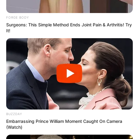
oxigenación, lo que a veces se asocia con problemas
respiratorios o cardíacos.
FORGE BODY
Es importante mantener una buena higiene, cortar las
Surgeons: This Simple Method Ends Joint Pain & Arthritis! Try
uñas correctamente y no compartir cortaúñas ni
It!
calzado. Si hay cambios de color persistentes, lo
mejor es acudir al dermatólogo o podólogo.
Adormecimiento o pérdida de sensibilidad
Sentir los pies adormecidos, como si estuvieran
“dormidos” o con pequeñas descargas eléctricas,
puede ser síntoma de neuropatía periférica, una
condición frecuente en personas con diabetes.
También puede estar relacionada con deficiencias de
vitamina B12 o con daños nerviosos causados por
lesiones o compresiones.
BUZZDAY
Cuando esto ocurre de manera repetida, es esencial
Embarrassing Prince William Moment Caught On Camera
consultar al médico. Detectar la causa a tiempo
(Watch)
puede evitar complicaciones más graves,