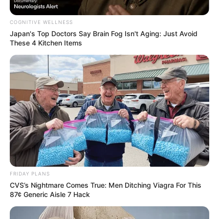
COGNITIVE WELLNESS
Japan's Top Doctors Say Bra​in Fo​g Isn't Aging: Just Avoid
by:
Admin
These 4 Kitchen Items
Señales en tus pies que
podrían revelar problemas
de salud y qué hacer al
respecto
FRIDAY PLANS
CVS’s Nightmare Comes True: Men Ditching Viagra For This
87¢ Generic Aisle 7 Hack