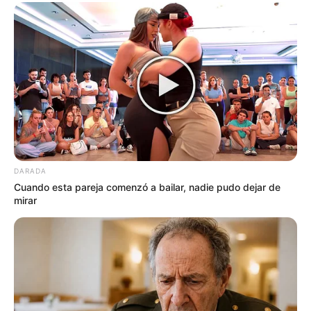
Cambios en el color de la piel de los pies
Si la piel se torna rojiza, azulada o pálida, es posible
que haya problemas circulatorios o de oxigenación.
Los pies morados o azulados suelen indicar una mala
circulación, mientras que una piel muy pálida podría
reflejar anemia o baja presión.
Estos cambios no deben tomarse a la ligera. Un
estudio vascular o cardiológico puede ayudar a
identificar la causa y prevenir complicaciones.
DARADA
Cuando esta pareja comenzó a bailar, nadie pudo dejar de
Cómo cuidar tus pies para mantener tu salud en
mirar
equilibrio
Además de observarlos con frecuencia, es importante
cuidar los pies con la misma atención que le damos al
resto del cuerpo. Lávalos bien todos los días, sécalos
completamente, hidrátalos con una crema adecuada y
corta las uñas de forma recta para evitar