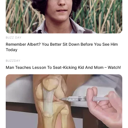
Los calambres musculares o el dolor repentino al
caminar pueden indicar deficiencia de minerales
como potasio, magnesio o calcio. Sin embargo,
también pueden ser consecuencia de un problema
circulatorio o nervioso.
BUZZ DAY
Si los calambres son ocasionales, estirar los pies antes
Remember Albert? You Better Sit Down Before You See Him
Today
de dormir o después del ejercicio puede aliviar
mucho. Pero si se vuelven recurrentes o intensos, lo
BUZZDAY
recomendable es realizarse un examen médico para
Man Teaches Lesson To Seat-Kicking Kid And Mom – Watch!
determinar la causa exacta.
Cambios en el color de las uñas
Las uñas también dicen mucho sobre la salud general.
Si notas que se vuelven amarillentas, quebradizas o
gruesas, podrías estar frente a una infección por
hongos. Por otro lado, uñas azuladas o con
tonalidades moradas pueden señalar una mala