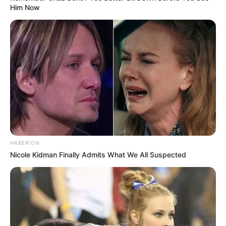
Him Now
hablan. Escúchalos, cuídalos y te llevarán lejos, con salud
y bienestar.
HABERION
Nicole Kidman Finally Admits What We All Suspected