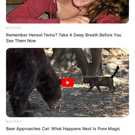
“pie de atleta”. Aunque es común, si no se trata puede
propagarse a otras zonas del cuerpo o complicarse.
Mantener los pies secos, usar calcetines limpios y
aplicar cremas antifúngicas suele ser suficiente para
BUZZDAY
eliminar el problema. Sin embargo, si el picor persiste
Remember Hensel Twins? Take A Deep Breath Before You
o se extiende, se recomienda una evaluación médica.
See Them Now
Deformidades o cambios en la forma de los dedos
Dedos que se encogen o se desvían, como los
llamados “dedos en martillo” o el juanete, pueden
tener origen en el tipo de calzado, pero también en
condiciones hereditarias o enfermedades como la
artritis. Estas deformidades no solo causan dolor, sino
que pueden afectar la manera de caminar y generar
problemas posturales.
Usar zapatos amplios y cómodos, mantener un peso
saludable y acudir al podólogo puede prevenir que el
BUZZDAY
problema avance. En casos más graves, puede
Bear Approaches Cat: What Happens Next Is Pure Magic
requerirse una corrección médica o quirúrgica.