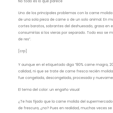
No todo es lo que parece
Uno de los principales problemas con la carne molid
de una sola pieza de carne o de un solo animal. En 
cortes baratos, sobrantes del deshuesado, grasa en 
consumirías si los vieras por separado. Todo eso se
de res”.
[crp]
Y aunque en el etiquetado diga “80% carne magra, 20
calidad, ni que se trate de carne fresca recién moli
fue congelada, descongelada, procesada y nuevam
El tema del color: un engaño visual
¿Te has fijado que la carne molida del supermercado 
de frescura, ¿no? Pues en realidad, muchas veces se 